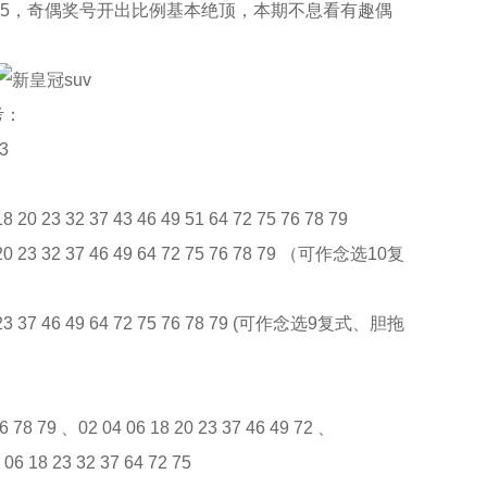
15，奇偶奖号开出比例基本绝顶，本期不息看有趣偶
。
考：
73
3 32 37 43 46 49 51 64 72 75 76 78 79
 32 37 46 49 64 72 75 76 78 79 （可作念选10复
7 46 49 64 72 75 76 78 79 (可作念选9复式、胆拖
 79 、02 04 06 18 20 23 37 46 49 72 、
 06 18 23 32 37 64 72 75