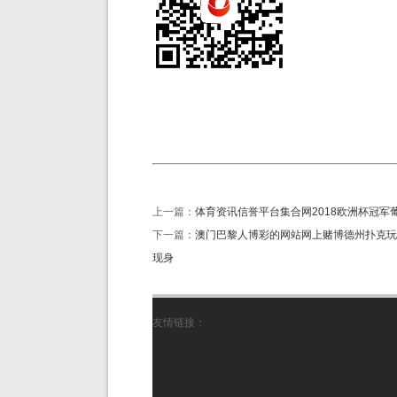
上一篇：
体育资讯信誉平台集合网2018欧洲杯冠军葡萄牙（ww
下一篇：
澳门巴黎人博彩的网站网上赌博德州扑克玩
现身
友情链接：