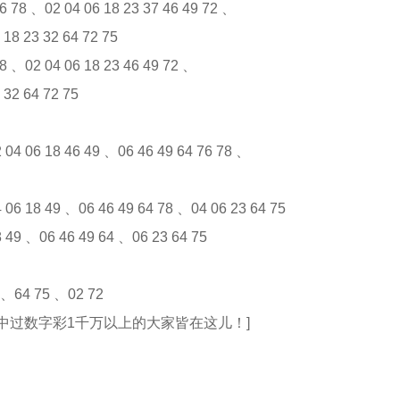
 、02 04 06 18 23 37 46 49 72 、
 18 23 32 64 72 75
02 04 06 18 23 46 49 72 、
 32 64 72 75
06 18 46 49 、06 46 49 64 76 78 、
5
18 49 、06 46 49 64 78 、04 06 23 64 75
 、06 46 49 64 、06 23 64 75
64 75 、02 72
中过数字彩1千万以上的大家皆在这儿！]