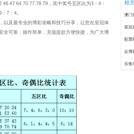
相
0 41 42 46 47 64 70 77 78 79，其中奖号五区比为3：4：
9：7：4。
，以及最专业的博彩攻略和技巧分享，让您在皇冠体
安全可靠，操作简单，充值提款方便快捷，为广大博