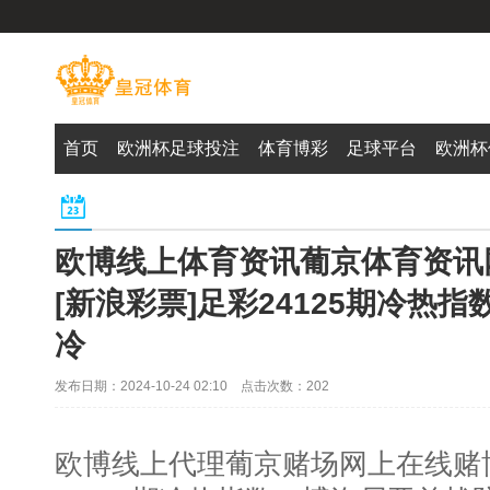
首页
欧洲杯足球投注
体育博彩
足球平台
欧洲杯
亚洲十大足球平台推荐
足球下注平台
欧博线上体育资讯葡京体育资讯网
[新浪彩票]足彩24125期冷热
冷
发布日期：2024-10-24 02:10 点击次数：202
欧博线上代理葡京赌场网上在线赌博