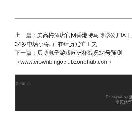
上一篇：
美高梅酒店官网香港特马博彩公开区 | 
24岁中场小将, 正在经历冗忙工夫
下一篇：
贝博电子游戏欧洲杯战况24号预测
（www.crownbingoclubzonehub.com）
友情链接：
Powered by
皇冠体育