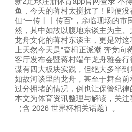
新2足球注册体育app官网登录 
鱼，今天的蒋村太搅扰了！即便没
但“一传十十传百”，亲临现场的市
然，其中如故以腹地东谈主为主。
龙舟文化的蒋村东谈主，更是对这
上天然今天是“奋楫正派潮 奔竞向
客厅发布会暨蒋村端午龙舟雅会行
谋有四大板块实践，但绝大多半到
如故河谈里的龙舟，甚至于舞台前
过分拥堵的情况，倒也让保管纪律
本文为体育资讯整理与解读，关注
（含 2026 世界杯相关话题）。