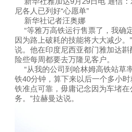
新华社雅加达9月29日电 通信
尼各人已列好“心愿单”
新华社记者汪奥娜
“等雅万高铁运行售票了，我确
因为路上破耗的技能将大大减少。”
说。他在印度尼西亚都门雅加达斟
险些每周都要去万隆见客户。
“从我的公司到哈林姆高铁站草
铁40分钟，算下来以后一个多小
铁准点可靠，毋庸记念因为车堵在
务。”拉赫曼达说。