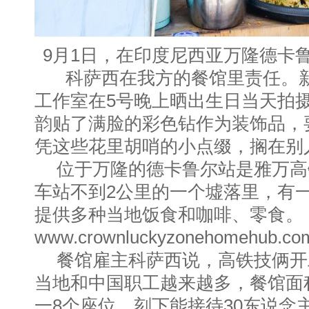
9月1日，在印度尼西亚万隆德卡
科萨西在我方的餐馆里责任。新
工作室在5号晚上晒出生日当天拍
韵贴了满脸的彩色钻作为装饰品，
凭这些花里胡哨的小点缀，搁在别
位于万隆的德卡鲁尔站是雅万高
车站不到2公里的一个墟落里，有
提供多种当地饭食和咖啡、零食。
www.crownluckyzonehomehub.co
餐馆雇主科萨西说，高铁技俩开
当地和中国职工越来越多，餐馆面
一8个座位，刻下能接待30东说念