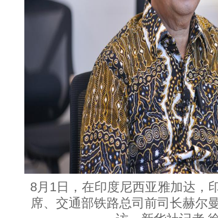
8月1日，在印度尼西亚雅加达，
席、交通部铁路总司前司长赫尔