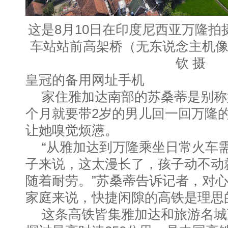
这是8月10日在印度尼西亚万隆
车站站前高架桥（无东说念主机像
钦 摄
皇冠的备用网址手机
家住雅加达南部的苏桑蒂是别称
个月就要带2岁的男儿回一回万隆
让她嗅觉烦懑。
“从雅加达到万隆乘坐日常火车
子来说，这太漫长了，孩子动不动
随着耐劳。”苏桑蒂告诉记者，对
家庭来说，快捷闲隙的高铁是理思
这条高铁皆集雅加达和旅游名城