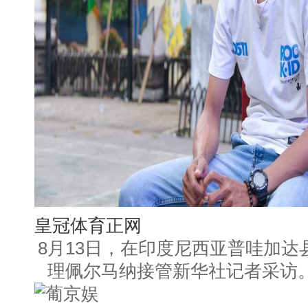
皇冠体育正网
8月13日，在印度尼西亚普哇加
理佩尔马纳接管新华社记者采访。