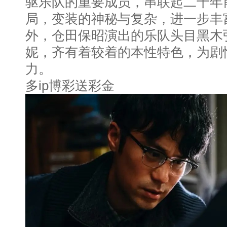
驱乐队的重要成员，串联起二十年
局，变装的神秘与复杂，进一步丰
外，仓田保昭演出的乐队头目黑木
妮，齐有着较着的本性特色，为剧
力。
多ip博彩送彩金