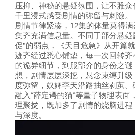
压抑、神秘的悬疑氛围，让不雅众
千里浸式感受剧情的弥留与刺激。
剧情节律紧凑，12集的体量莫得
集齐充满信息量。不同于部分悬疑
促”的弱点，《天目危急》从开篇
迹齐经过悉心铺垫，每一次回转齐
的诡异细节，到服部介的身份之谜
想，剧情层层深挖，悬念束缚升级
度弥留，奴婢李天沿路抽丝剥茧、
融入“薛定谔的猫”等量子物理表面
理聚拢，既加多了剧情的烧脑进程
与深度。