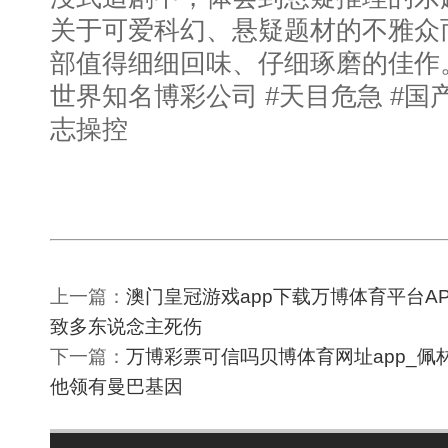
关于可爱科幻、悬疑题材的不雅众
部值得细细回味、仔细琢磨的佳作
世界知名博彩公司 #天目危急 #国产
志操控
上一篇：
澳门皇冠游戏app下载万博体育平台A
致多东说念主死伤
下一篇：
万博彩票可信吗贝博体育网址app_佩
他领有曼巴基因