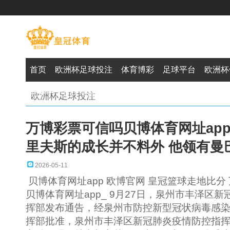
首页
欧洲杯足球投注
体育博彩
足球平台
欧洲杯
亚洲十大足球平台推荐
足球下注平台
欧洲杯足球投注
万博彩票可信吗贝博体育网址app
里夫斯的成长并不料外 他领有曼
2026-05-11
贝博体育网址app 欧博官网 皇冠篮球走地比分
贝博体育网址app_ 9月27日，泉州市丰泽区
挥部发布通告，经泉州市防控新型冠状病毒感
挥部批准，泉州市丰泽区新冠肺炎疫情防控指挥