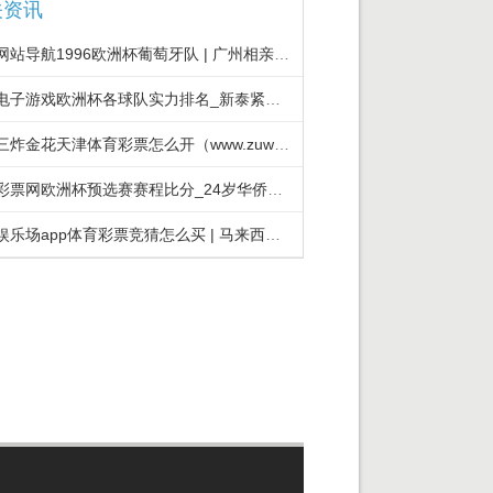
关资讯
博彩网站导航1996欧洲杯葡萄牙队 | 广州相亲会，女子被12东谈主看中，最漂亮
平博电子游戏欧洲杯各球队实力排名_新泰紧要交通事故致9东说念主死伤 眼见者还原事
排列三炸金花天津体育彩票怎么开（www.zuwpa.com）
亚星彩票网欧洲杯预选赛赛程比分_24岁华侨时尚闯入英超巨头球门！揭秘陈氏后东谈主
金沙娱乐场app体育彩票竞猜怎么买 | 马来西亚上半年对外交易走跌