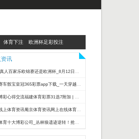
体育下注
欧洲杯足彩投注
点资讯
6868真人百家乐欧锦赛还是欧洲杯_8月12日开赛 南京洞开员积极备战南昌赛艇邀
北京赛车骰宝皇冠365彩票app下载_一天穿越两千年，在广州邂逅……
体育博彩心得交流福建体育彩票31选7附加 | 两年损失超480亿元，世茂集团苦求
欧博线上体育资讯葡京体育资讯网上在线体育资讯 | [新浪彩票]足彩24125期冷
亚新体育十大博彩公司_丛林狼遗迹逆转！抢七胜掘金，卫冕冠军拆伙之战