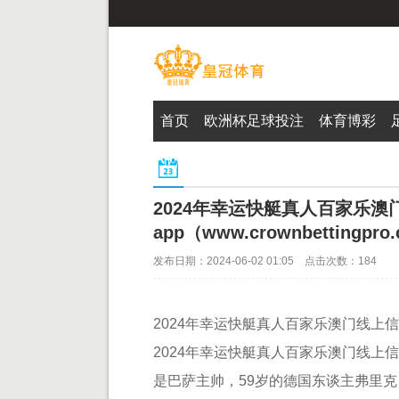
首页
欧洲杯足球投注
体育博彩
亚洲十大足球平台推荐
足球下注平
2024年幸运快艇真人百家乐澳
app（www.crownbettingpro
发布日期：2024-06-02 01:05 点击次数：184
2024年幸运快艇真人百家乐澳门线上信誉博彩ap
2024年幸运快艇真人百家乐澳门线上信誉博彩a
是巴萨主帅，59岁的德国东谈主弗里克